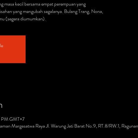
g masa kecil bersama empat perempuan yang
sahan yang mengubah segalanya. Bulang Trang, Nona,
 tamu (segera diumumkan).
le
n
00 PM GMT+7
. Taman Margasatwa Raya Jl. Warung Jati Barat No.9, RT.8/RW.1, Ragunan