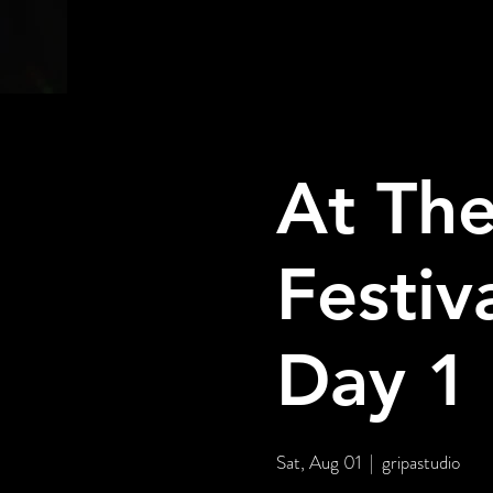
At The
Festiv
Day 1 
Sat, Aug 01
  |  
gripastudio