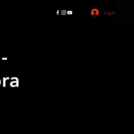
Log In
-
ora