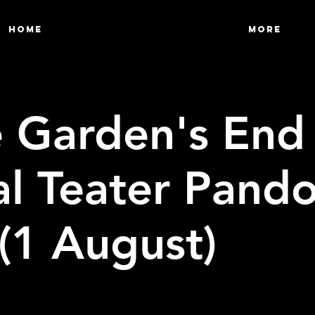
HOME
More
 Garden's End 
al Teater Pand
(1 August)