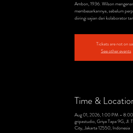
Ambon, 1936. Wilson mengenan
membesarkannya, sebelum perpi
diiringi sajian dari kolaborator
Tickets are not on sa
See other events
Time & Locatio
Aug 01, 2026, 1:00 PM – 8:
gripastudio, Griya Tapa 9G, Jl
City, Jakarta 12550, Indonesia