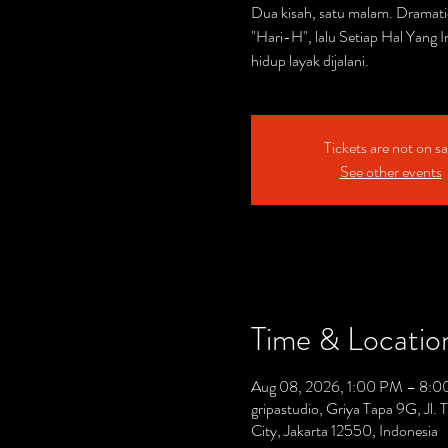
Dua kisah, satu malam. Dramat
"Hari-H", lalu Setiap Hal Yang I
hidup layak dijalani.
Tickets are not on sa
See other events
Time & Locatio
Aug 08, 2026, 1:00 PM – 8:
gripastudio, Griya Tapa 9G, Jl
City, Jakarta 12550, Indonesia