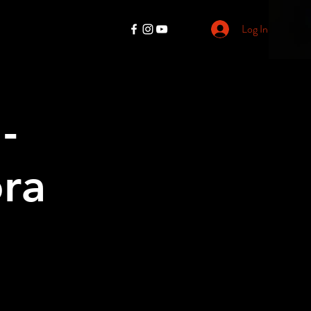
Log In
-
ora