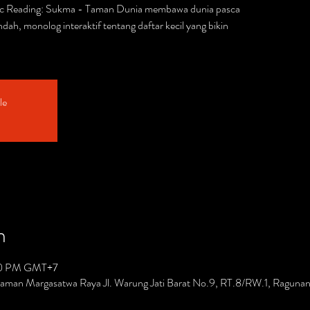
ic Reading: Sukma - Taman Dunia membawa dunia pasca
ndah, monolog interaktif tentang daftar kecil yang bikin
le
n
00 PM GMT+7
. Taman Margasatwa Raya Jl. Warung Jati Barat No.9, RT.8/RW.1, Ragunan