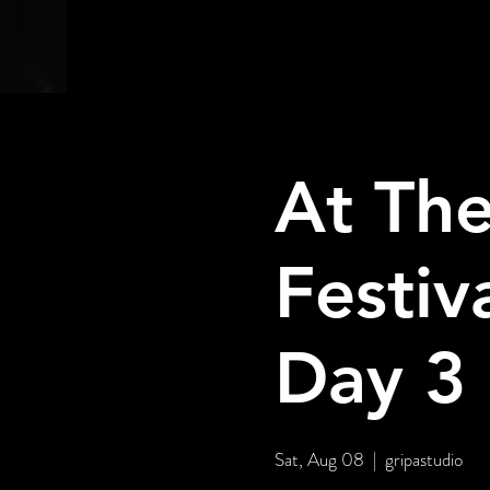
At The
Festiv
Day 3 
Sat, Aug 08
  |  
gripastudio